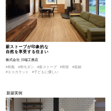
薪ストーブが印象的な
自然を享受する住まい
株式会社 川端工務店
#和風
#和モダン
#薪ストーブ
#和室
#収納
#エコカラット
#子どもに優しい
新築実例