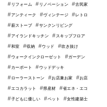
リフォーム
リノベーション
古民家
アンティーク
ヴィンテージ
レトロ
薪ストーブ
サンクンリビング
アイランドキッチン
スキップフロア
和室
収納
ウッド
吹き抜け
ウォークインクローゼット
ガーデン
カーポート
ウッドデッキ
ローラーストーン
お店兼お家
お店
エコカラット
県産材
省エネ・エコ
子どもに優しい
ペット
女性建築士