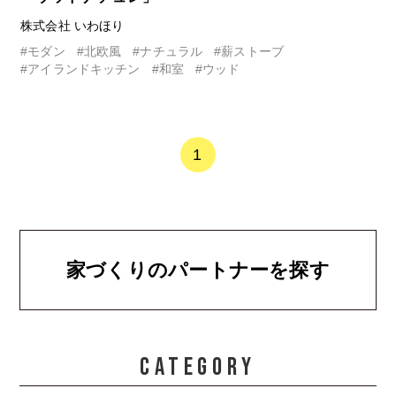
株式会社 いわほり
#モダン
#北欧風
#ナチュラル
#薪ストーブ
#アイランドキッチン
#和室
#ウッド
1
家づくりのパートナーを探す
CATEGORY