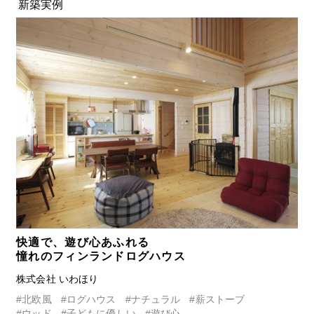
新築実例
快適で、遊び心あふれる
憧れのフィンランドログハウス
株式会社 いわほり
#北欧風
#ログハウス
#ナチュラル
#薪ストーブ
#ウッド
#子どもに優しい
#遊び心