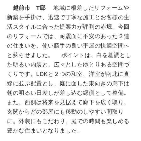
越前市 T邸
地域に根差したリフォームや
新築を手掛け、迅速で丁寧な施工とお客様の生
活スタイルに合った提案力が評判の赤堀。今回
のリフォームでは、耐震面に不安のあった２連
の住まいを、使い勝手の良い平屋の快適空間へ
と蘇らせました。 ポイントは、白を基調とし
た明るい内装と、広々としたゆとりある空間づ
くりです。LDKと２つの和室、洋室が南北に直
線に並ぶ配置とし、庭に面した東向きの廊下は
朝の明るい日差しが差し込む縁側として整備。
また、西側は将来を見据えて廊下を広く取り、
玄関からどの部屋にも移動のしやすい間取り
に。外装にもこだわり、庭での時間も楽しめる
豊かな住まいとなりました。