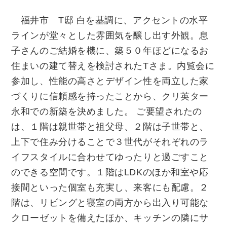
福井市 T邸
白を基調に、アクセントの水平
ラインが堂々とした雰囲気を醸し出す外観。息
子さんのご結婚を機に、築５０年ほどになるお
住まいの建て替えを検討されたTさま。内覧会に
参加し、性能の高さとデザイン性を両立した家
づくりに信頼感を持ったことから、クリ英ター
永和での新築を決めました。 ご要望されたの
は、１階は親世帯と祖父母、２階は子世帯と、
上下で住み分けることで３世代がそれぞれのラ
イフスタイルに合わせてゆったりと過ごすこと
のできる空間です。１階はLDKのほか和室や応
接間といった個室も充実し、来客にも配慮。２
階は、リビングと寝室の両方から出入り可能な
クローゼットを備えたほか、キッチンの隣にサ